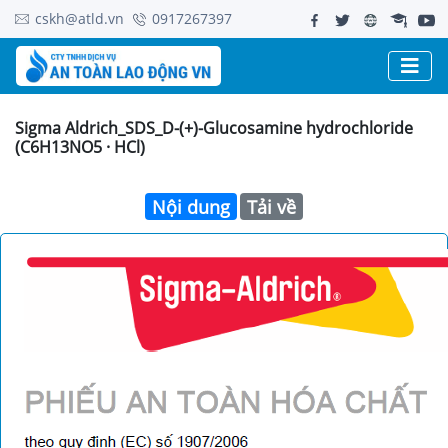
cskh@atld.vn
0917267397
Sigma Aldrich_SDS_D-(+)-Glucosamine hydrochloride
(C6H13NO5 · HCl)
Nội dung
Tải về