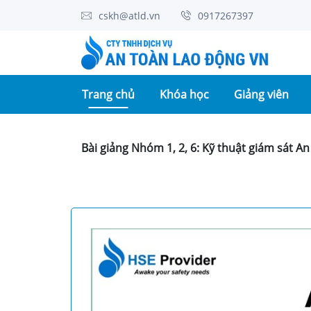
cskh@atld.vn
0917267397
(current)
Trang chủ
Khóa học
Giảng viên
Bài giảng Nhóm 1, 2, 6: Kỹ thuật giám sát An 