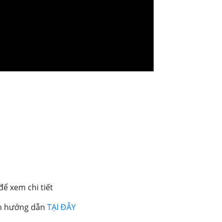
 để xem chi tiết
em hướng dẫn
TẠI ĐÂY