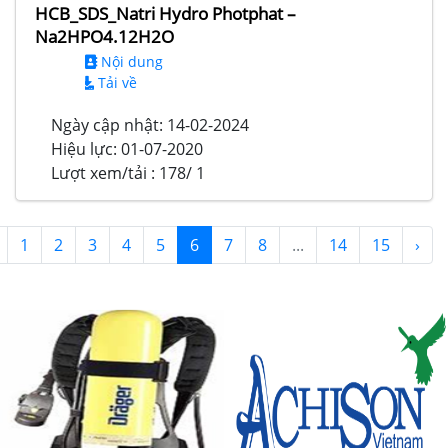
HCB_SDS_Natri Hydro Photphat –
Na2HPO4.12H2O
Nội dung
Tải về
Ngày cập nhật:
14-02-2024
Hiệu lực:
01-07-2020
Lượt xem/tải :
178/ 1
1
2
3
4
5
6
7
8
...
14
15
›