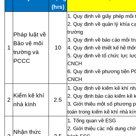
(hrs)
1. Quy định về giấy phép môi
2. Quy định về quản lý khía c
trường
Pháp luật về
3. Quy định về báo cáo môi t
Bảo vệ môi
1
10
4. Quy định về thiết kế hệ t
trường và
5. Quy định về tổ chức lực 
PCCC
CNCH
6. Quy định về phương tiện 
CNCH
1. Quy định về kiểm kê khí nh
Kiểm kê khí
2. Quy định báo cáo kiểm kê k
2
2.5
nhà kính
3. Giới thiệu một số phương p
toán trong kiểm kê khí nhà kí
1. Tổng quan về ESG
2. Giới thiệu các nội dung chí
Nhận thức