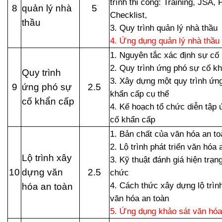
trình thi công: Training, JSA,
8
quản lý nhà
5
Checklist,
thầu
3. Quy trình quản lý nhà thầu
4. Ứng dụng quản lý nhà thầu
1. Nguyên tắc xác định sự cố
2. Quy trình ứng phó sự cố k
Quy trình
3. Xây dựng một quy trình ứn
9
ứng phó sự
2.5
khẩn cấp cụ thể
cố khẩn cấp
4. Kế hoạch tổ chức diễn tập
cố khẩn cấp
1. Bản chất của văn hóa an to
2. Lộ trình phát triển văn hóa 
Lộ trình xây
3. Kỹ thuật đánh giá hiện trạn
10
dựng văn
2.5
chức
4. Cách thức xây dựng lộ trình
hóa an toàn
văn hóa an toàn
5. Ứng dụng khảo sát văn hóa