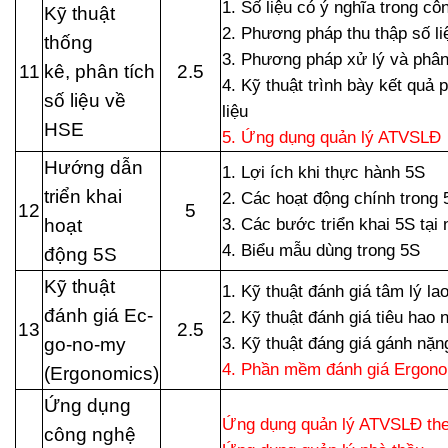
1. Số liệu có ý nghĩa trong c
Kỹ thuật
2. Phương pháp thu thập số l
thống
3. Phương pháp xử lý và phân 
11
kê, phân tích
2.5
4. Kỹ thuật trình bày kết quả 
số liệu về
liệu
HSE
5. Ứng dụng quản lý ATVSLĐ
Hướng dẫn
1. Lợi ích khi thực hành 5S
triển khai
2. Các hoạt động chính trong 
12
5
hoạt
3. Các bước triển khai 5S tại 
4. Biểu mẫu dùng trong 5S
động 5S
Kỹ thuật
1. Kỹ thuật đánh giá tâm lý la
đánh giá Ec-
2. Kỹ thuật đánh giá tiêu hao
13
2.5
go-no-my
3. Kỹ thuật đáng giá gánh nặn
4. Phần mềm đánh giá Ergon
(Ergonomics)
Ứng dụng
Ứng dụng quản lý ATVSLĐ theo
công nghệ