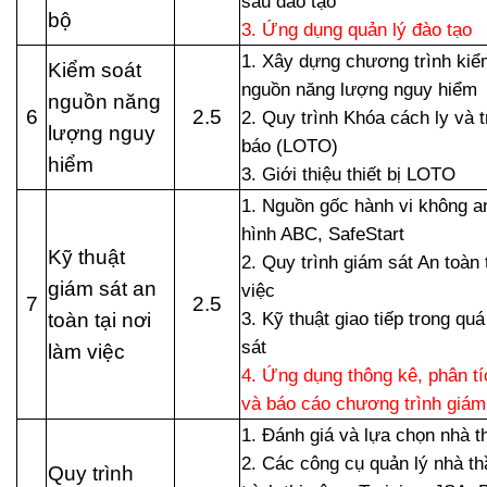
sau đào tạo
bộ
3. Ứng dụng quản lý đào tạo
1. Xây dựng chương trình kiể
Kiểm soát
nguồn năng lượng nguy hiểm
nguồn năng
6
2.5
2. Quy trình Khóa cách ly và 
lượng nguy
báo (LOTO)
hiểm
3. Giới thiệu thiết bị LOTO
1. Nguồn gốc hành vi không a
hình ABC, SafeStart
Kỹ thuật
2. Quy trình giám sát An toàn 
giám sát an
việc
7
2.5
toàn tại nơi
3. Kỹ thuật giao tiếp trong quá
sát
làm việc
4. Ứng dụng thông kê, phân tí
và báo cáo chương trình giám
1. Đánh giá và lựa chọn nhà t
2. Các công cụ quản lý nhà th
Quy trình