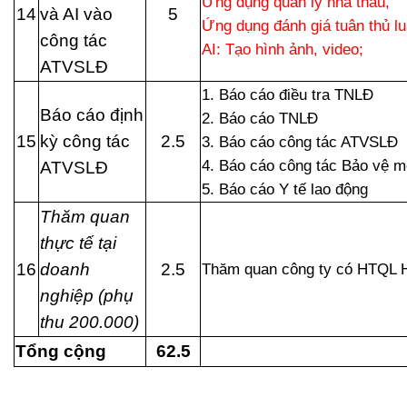
Ứng dụng quản lý nhà thầu,
14
và AI vào
5
Ứng dụng đánh giá tuân thủ lu
công tác
AI: Tạo hình ảnh, video;
ATVSLĐ
1. Báo cáo điều tra TNLĐ
Báo cáo định
2. Báo cáo TNLĐ
15
kỳ công tác
2.5
3. Báo cáo công tác ATVSLĐ
4. Báo cáo công tác Bảo vệ m
ATVSLĐ
5. Báo cáo Y tế lao động
Thăm quan
thực tế tại
16
doanh
2.5
Thăm quan công ty có HTQL 
nghiệp (phụ
thu 200.000)
Tổng cộng
62.5