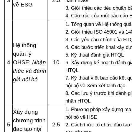
3
2.5
hành ESG
về ESG
3. Giới thiệu các tiêu chuẩn 
4. Cấu trúc của một báo cáo
1. Tổng quan về Hệ thống quả
2. Giới thiệu ISO 45001 và 14
3. Các yêu cầu chính của H
Hệ thống
4. Các bước triển khai xây 
quản lý
5. Kỹ thuật đánh giá HTQL
4
OHSE:
Nhận
10
6. Xây dựng kế hoạch đánh gi
HTQL
thức và đánh
7. Kỹ thuật viết báo cáo kết q
giá nội bộ
nội bộ và Xem xét lãnh đạo
8. Các lưu ý trước khi đánh g
nhận HTQL
1. Phương pháp xây dựng ma 
Xây dựng
nội bộ về HSE
chương trình
5
2.5
2. Cách thức tổ chức đào tạo 
đào tạo nội