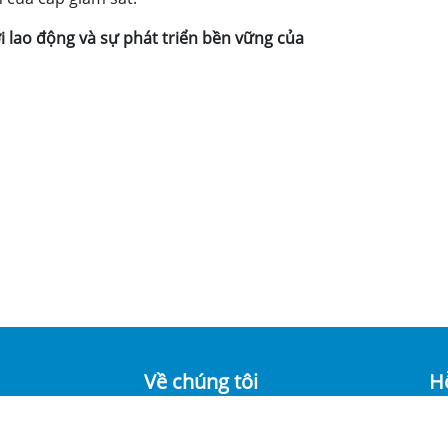
 lao động và sự phát triển bền vững của
Về chúng tôi
H
5
Điều khoản & Quy chế hoạt động
Ng
Chính sách bảo mật
Số