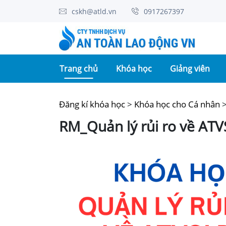
cskh@atld.vn
0917267397
(current)
Trang chủ
Khóa học
Giảng viên
Đăng kí khóa học
>
Khóa học cho Cá nhân
RM_Quản lý rủi ro về AT