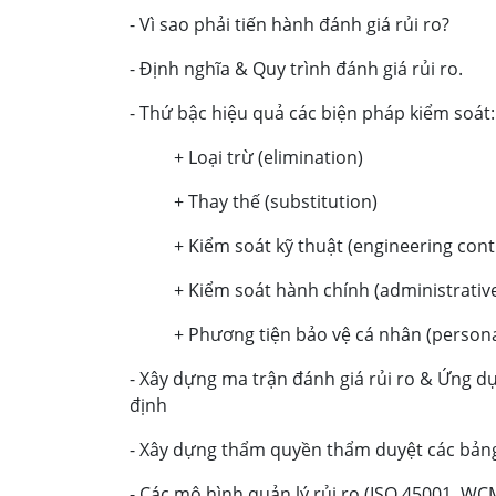
- Vì sao phải tiến hành đánh giá rủi ro?
- Định nghĩa & Quy trình đánh giá rủi ro.
- Thứ bậc hiệu quả các biện pháp kiểm soát:
+ Loại trừ (elimination)
+ Thay thế (substitution)
+ Kiểm soát kỹ thuật (engineering cont
+ Kiểm soát hành chính (administrative
+ Phương tiện bảo vệ cá nhân (persona
- Xây dựng ma trận đánh giá rủi ro & Ứng dụ
định
- Xây dựng thẩm quyền thẩm duyệt các bảng 
- Các mô hình quản lý rủi ro (ISO 45001, WC