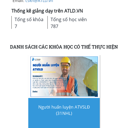
Email:
cskh@ATLD.vn
Thống kê giảng dạy trên ATLD.VN
Tổng số khóa
Tổng số học viên
7
787
DANH SÁCH CÁC KHÓA HỌC CÓ THỂ THỰC HIỆN
Người huấn luyện ATVSLĐ
(31NHL)