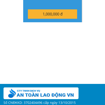
1,000,000 đ
Số CNĐKKD: 3702404496 cấp ngày 13/10/2015