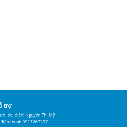
ỗ trợ
ười đại diện: Nguyễn Thị Mỹ
 điện thoại: 0917267397